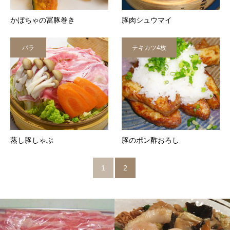
かぼちゃの冨豚巻き
豚肉シュウマイ
バラ
テキカツ4枚
蒸し豚しゃぶ
豚のポン酢おろし
1
2