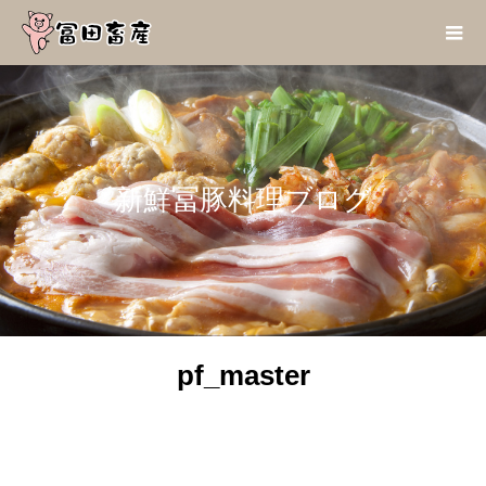
新鮮冨豚料理ブログ
pf_master