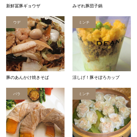
新鮮冨豚ギョウザ
みぞれ豚団子鍋
ウデ
ミンチ
豚のあんかけ焼きそば
涼しげ！豚そぼろカップ
バラ
ミンチ