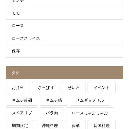
ミンチ
モモ
ロース
ローススライス
保存
タグ
お弁当
さっぱり
せいろ
イベント
キムチ冷麺
キムチ鍋
サムギョプサル
スペアリブ
バラ肉
ロースしゃぶしゃぶ
期間限定
沖縄料理
簡単
韓国料理