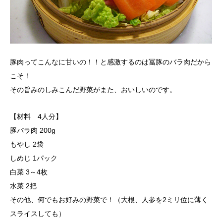
豚肉ってこんなに甘いの！！と感激するのは冨豚のバラ肉だから
こそ！
その旨みのしみこんだ野菜がまた、おいしいのです。
【材料 4人分】
豚バラ肉 200g
もやし 2袋
しめじ 1パック
白菜 3～4枚
水菜 2把
その他、何でもお好みの野菜で！（大根、人参を2ミリ位に薄く
スライスしても）